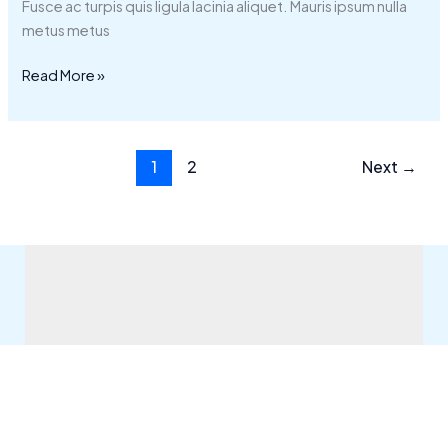
Fusce ac turpis quis ligula lacinia aliquet. Mauris ipsum nulla
metus metus
Read More »
1
2
Next
→