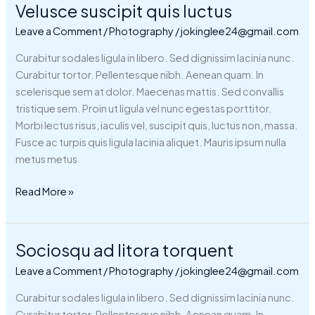
Velusce suscipit quis luctus
Velusce
suscipit
Leave a Comment
/
Photography
/
jokinglee24@gmail.com
quis
Curabitur sodales ligula in libero. Sed dignissim lacinia nunc.
luctus
Curabitur tortor. Pellentesque nibh. Aenean quam. In
scelerisque sem at dolor. Maecenas mattis. Sed convallis
tristique sem. Proin ut ligula vel nunc egestas porttitor.
Morbi lectus risus, iaculis vel, suscipit quis, luctus non, massa.
Fusce ac turpis quis ligula lacinia aliquet. Mauris ipsum nulla
metus metus
Read More »
Sociosqu ad litora torquent
Sociosqu
ad
Leave a Comment
/
Photography
/
jokinglee24@gmail.com
litora
Curabitur sodales ligula in libero. Sed dignissim lacinia nunc.
torquent
Curabitur tortor. Pellentesque nibh. Aenean quam. In