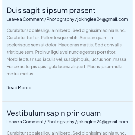
Duis sagitis ipsum prasent
Duis
sagitis
Leave a Comment
/
Photography
/
jokinglee24@gmail.com
ipsum
Curabitur sodales ligula in libero. Sed dignissim lacinia nunc.
prasent
Curabitur tortor. Pellentesque nibh. Aenean quam. In
scelerisque sem at dolor. Maecenas mattis. Sed convallis
tristique sem. Proin ut ligula vel nunc egestas porttitor.
Morbi lectus risus, iaculis vel, suscipit quis, luctus non, massa.
Fusce ac turpis quis ligula lacinia aliquet. Mauris ipsum nulla
metus metus
Read More »
Vestibulum sapin prin quam
Vestibulum
sapin
Leave a Comment
/
Photography
/
jokinglee24@gmail.com
prin
Curabitur sodales ligula in libero. Sed dignissim lacinia nunc.
quam