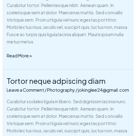
Curabitur tortor. Pellentesque nibh. Aenean quam. In
scelerisque sem at dolor. Maecenas mattis. Sed convallis
tristique sem. Proin ut ligula vel nunc egestas porttitor.
Morbi lectus risus, iaculis vel, suscipit quis, luctus non, massa.
Fusce ac turpis quis ligula lacinia aliquet. Mauris ipsum nulla
metus metus
Read More »
Tortor neque adpiscing diam
Tortor
neque
Leave a Comment
/
Photography
/
jokinglee24@gmail.com
adpiscing
Curabitur sodales ligula in libero. Sed dignissim lacinia nunc.
diam
Curabitur tortor. Pellentesque nibh. Aenean quam. In
scelerisque sem at dolor. Maecenas mattis. Sed convallis
tristique sem. Proin ut ligula vel nunc egestas porttitor.
Morbi lectus risus, iaculis vel, suscipit quis, luctus non, massa.