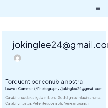
Skip
to
content
jokinglee24@gmail.c
Torquent per conubia nostra
Torquent
per
Leave a Comment
/
Photography
/
jokinglee24@gmail.com
conubia
Curabitur sodales ligula in libero. Sed dignissim lacinia nunc.
nostra
Curabitur tortor. Pellentesque nibh. Aenean quam. In